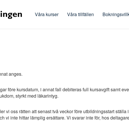
Våra kurser
Våra tillfällen
Bokningsvill
nnat anges.
r före kursdatum, i annat fall debiteras full kursavgift samt e
ukdom, styrkt med läkarintyg.
ller vi oss rätten att senast två veckor före utbildningsstart ställ
 vi inte hittar lämplig ersättare. Vi svarar inte för, hos deltag