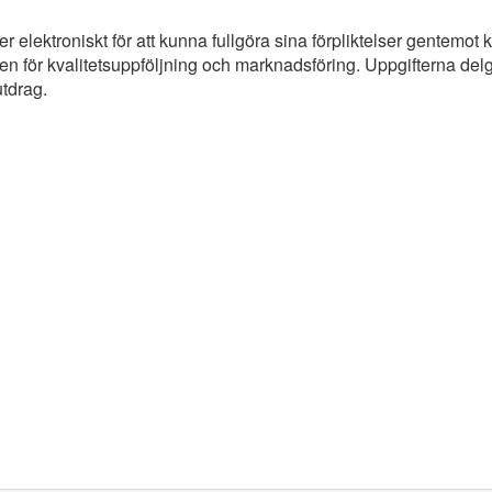
elektroniskt för att kunna fullgöra sina förpliktelser gentemot 
r kvalitetsuppföljning och marknadsföring. Uppgifterna delges ej
utdrag.