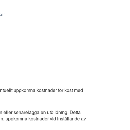
kor
ventuellt uppkomna kostnader för kost med
a in eller senarelägga en utbildning. Detta
aren, uppkomna kostnader vid inställande av